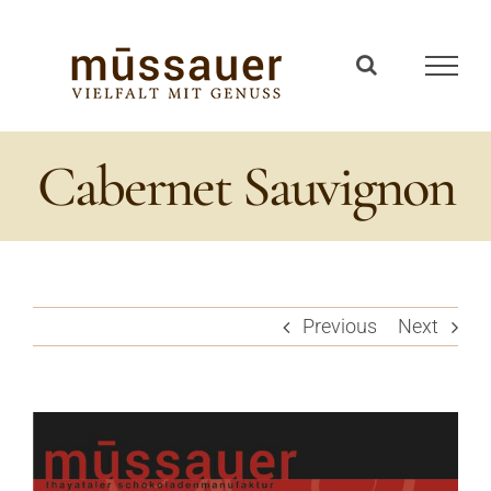
Zum
Inhalt
springen
Cabernet Sauvignon
Previous
Next
View
Larger
Image