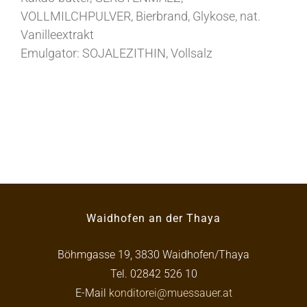
VOLLMILCHPULVER, Bierbrand, Glykose, nat.
Vanilleextrakt
Emulgator: SOJALEZITHIN, Vollsalz
Waidhofen an der Thaya
Böhmgasse 19, 3830 Waidhofen/Thaya
Tel. 02842 526 10
E-Mail
konditorei@muessauer.at