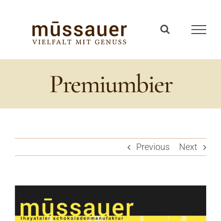
Zum
Inhalt
springen
Premiumbier
Previous
Next
View
Larger
Image