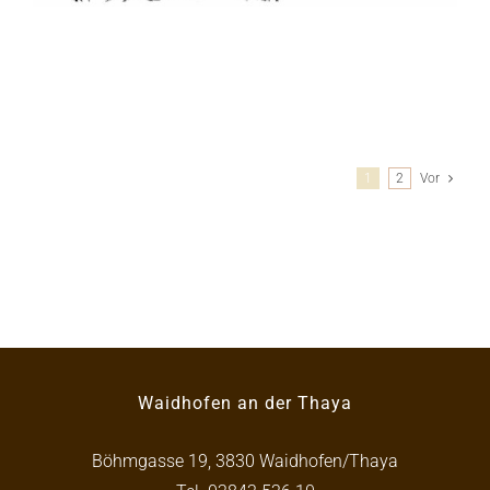
1
2
Vor
Waidhofen an der Thaya
Böhmgasse 19, 3830 Waidhofen/Thaya